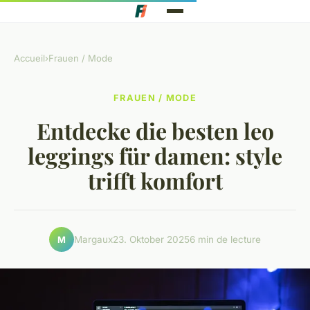
Accueil
›
Frauen / Mode
FRAUEN / MODE
Entdecke die besten leo
leggings für damen: style
trifft komfort
Margaux
23. Oktober 2025
6 min de lecture
M