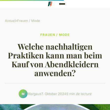
Accueil
›
Frauen / Mode
FRAUEN / MODE
Welche nachhaltigen
Praktiken kann man beim
Kauf von Abendkleidern
anwenden?
Margaux
7. Oktober 2024
5 min de lecture
M