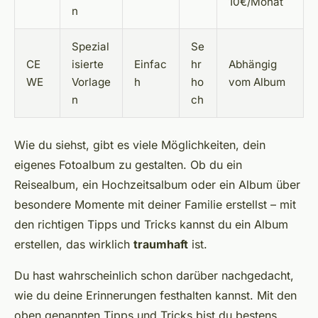
10€/Monat
n
Spezial
Se
CE
isierte
Einfac
hr
Abhängig
WE
Vorlage
h
ho
vom Album
n
ch
Wie du siehst, gibt es viele Möglichkeiten, dein
eigenes Fotoalbum zu gestalten. Ob du ein
Reisealbum, ein Hochzeitsalbum oder ein Album über
besondere Momente mit deiner Familie erstellst – mit
den richtigen Tipps und Tricks kannst du ein Album
erstellen, das wirklich
traumhaft
ist.
Du hast wahrscheinlich schon darüber nachgedacht,
wie du deine Erinnerungen festhalten kannst. Mit den
oben genannten Tipps und Tricks bist du bestens