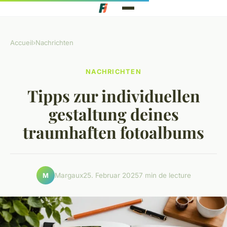
Accueil
›
Nachrichten
NACHRICHTEN
Tipps zur individuellen
gestaltung deines
traumhaften fotoalbums
Margaux
25. Februar 2025
7 min de lecture
M