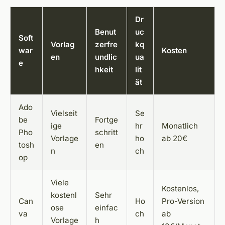
Dr
Benut
uc
Soft
Vorlag
zerfre
kq
war
Kosten
en
undlic
ua
e
hkeit
lit
ät
Ado
Vielseit
Se
be
Fortge
ige
hr
Monatlich
Pho
schritt
Vorlage
ho
ab 20€
tosh
en
n
ch
op
Viele
Kostenlos,
kostenl
Sehr
Can
Ho
Pro-Version
ose
einfac
va
ch
ab
Vorlage
h