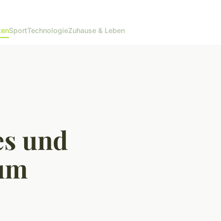
ten
Sport
Technologie
Zuhause & Leben
es und
bum