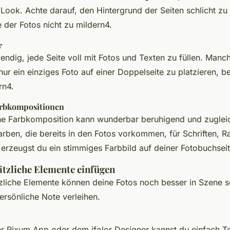
Look. Achte darauf, den Hintergrund der Seiten schlicht zu 
 der Fotos nicht zu mildern4.
r
wendig, jede Seite voll mit Fotos und Texten zu füllen. Manch
nur ein einziges Foto auf einer Doppelseite zu platzieren, b
rn4.
rbkompositionen
he Farbkomposition kann wunderbar beruhigend und zuglei
arben, die bereits in den Fotos vorkommen, für Schriften, 
 erzeugst du ein stimmiges Farbbild auf deiner Fotobuchseit
ätzliche Elemente einfügen
zliche Elemente können deine Fotos noch besser in Szene 
ersönliche Note verleihen.
n
er Pixum App oder dem ifolor Designer kannst du einfach T