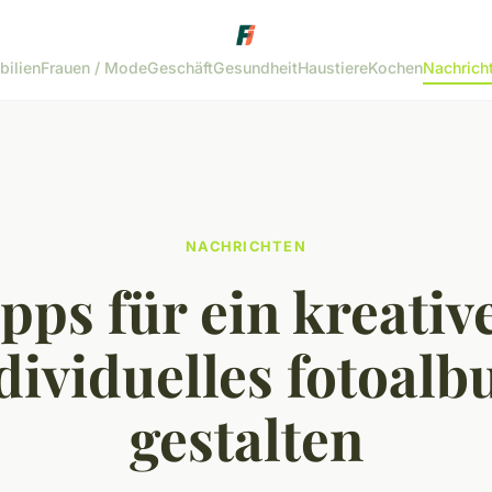
bilien
Frauen / Mode
Geschäft
Gesundheit
Haustiere
Kochen
Nachrich
NACHRICHTEN
ipps für ein kreativ
dividuelles fotoal
gestalten