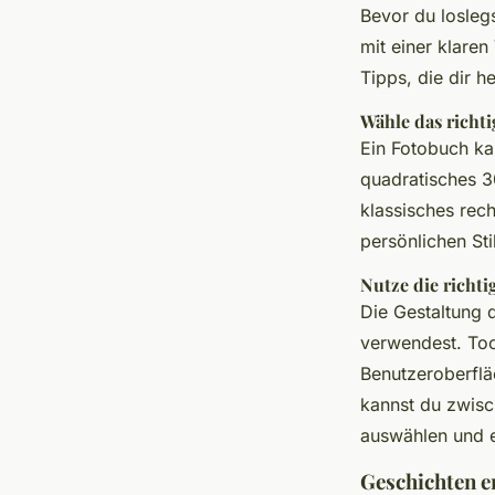
Bevor du loslegs
mit einer klaren
Tipps, die dir h
Wähle das richt
Ein Fotobuch ka
quadratisches 3
klassisches rec
persönlichen Sti
Nutze die richti
Die Gestaltung d
verwendest. Tool
Benutzeroberflä
kannst du zwisc
auswählen und e
Geschichten e