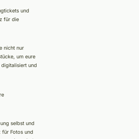
ugtickets und
z für die
 nicht nur
stücke, um eure
igitalisiert und
re
dung selbst und
z für Fotos und