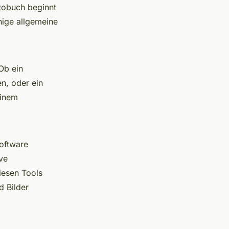
otobuch beginnt
nige allgemeine
Ob ein
n, oder ein
einem
Software
ve
iesen Tools
d Bilder