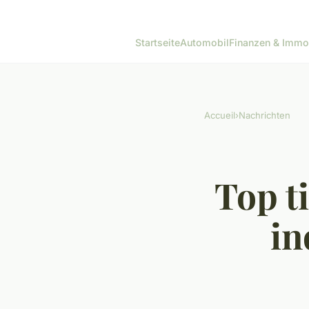
Startseite
Automobil
Finanzen & Immo
Accueil
›
Nachrichten
Top t
in