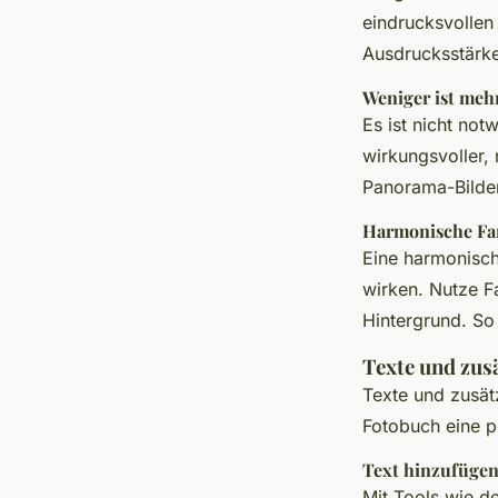
eindrucksvollen 
Ausdrucksstärke
Weniger ist meh
Es ist nicht not
wirkungsvoller, 
Panorama-Bilde
Harmonische Fa
Eine harmonisc
wirken. Nutze F
Hintergrund. So
Texte und zus
Texte und zusät
Fotobuch eine p
Text hinzufüge
Mit Tools wie d