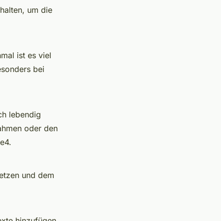
halten, um die
mal ist es viel
esonders bei
ch lebendig
Rahmen oder den
e4.
setzen und dem
exte hinzufügen