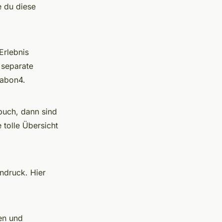
e du diese
Erlebnis
 separate
sabon4.
buch, dann sind
 tolle Übersicht
ndruck. Hier
en und