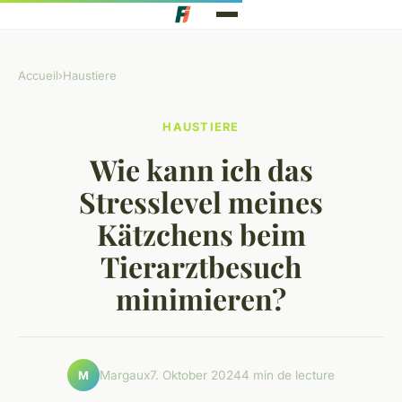
Accueil
›
Haustiere
HAUSTIERE
Wie kann ich das
Stresslevel meines
Kätzchens beim
Tierarztbesuch
minimieren?
Margaux
7. Oktober 2024
4 min de lecture
M