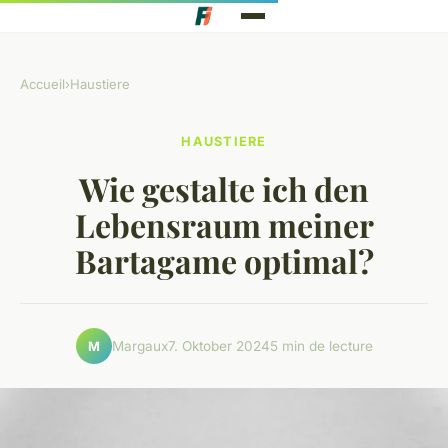
Accueil
›
Haustiere
HAUSTIERE
Wie gestalte ich den
Lebensraum meiner
Bartagame optimal?
Margaux
7. Oktober 2024
5 min de lecture
M