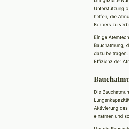
Die gezielte Nu
Unterstützung 
helfen, die Atm
Körpers zu verb
Einige Atemtech
Bauchatmung, d
dazu beitragen,
Effizienz der A
Bauchatm
Die Bauchatmung
Lungenkapazität
Aktivierung des
einatmen und so
Um die Bauchatm