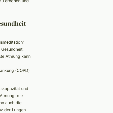
 zu erhöhen und
esundheit
gsmeditation"
n Gesundheit,
ste Atmung kann
krankung (COPD)
gskapazität und
 Atmung, die
ann auch die
nz der Lungen