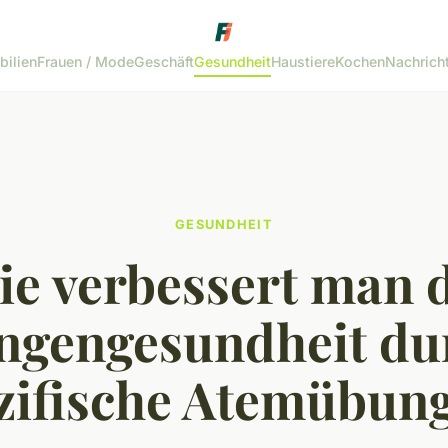
bilien
Frauen / Mode
Geschäft
Gesundheit
Haustiere
Kochen
Nachrich
GESUNDHEIT
e verbessert man 
ngengesundheit du
zifische Atemübun