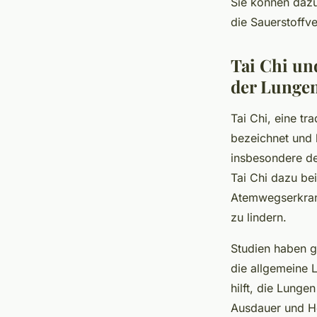
Sie können dazu
die Sauerstoffv
Tai Chi un
der Lunge
Tai Chi, eine tr
bezeichnet und 
insbesondere d
Tai Chi dazu be
Atemwegserkran
zu lindern.
Studien haben g
die allgemeine 
hilft, die Lunge
Ausdauer und He