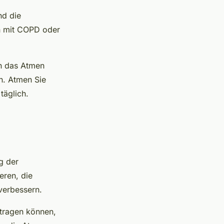
nd die
en mit COPD oder
en das Atmen
en. Atmen Sie
täglich.
g der
eren, die
verbessern.
itragen können,