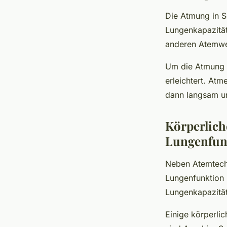
Die Atmung in S
Lungenkapazität
anderen Atemw
Um die Atmung i
erleichtert. Atm
dann langsam un
Körperlich
Lungenfun
Neben Atemtechn
Lungenfunktion 
Lungenkapazität
Einige körperli