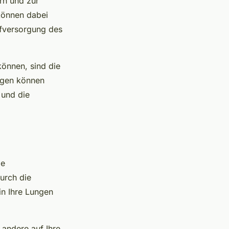
rn und zur
können dabei
ffversorgung des
können, sind die
ngen können
 und die
ie
urch die
in Ihre Lungen
andere auf Ihre