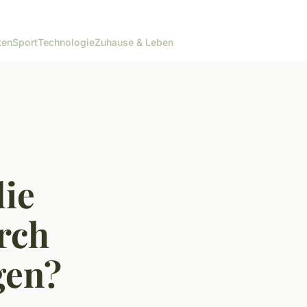
ten
Sport
Technologie
Zuhause & Leben
die
rch
gen?