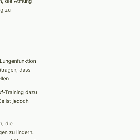
n, die Atmung
ng zu
 Lungenfunktion
itragen, dass
llen.
f-Training dazu
s ist jedoch
n, die
en zu lindern.