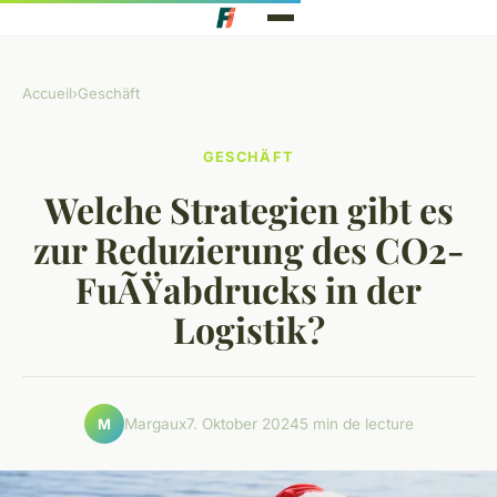
Accueil
›
Geschäft
GESCHÄFT
Welche Strategien gibt es
zur Reduzierung des CO2-
FuÃŸabdrucks in der
Logistik?
Margaux
7. Oktober 2024
5 min de lecture
M