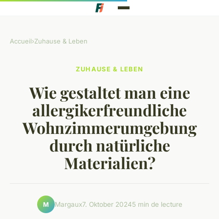
Accueil
›
Zuhause & Leben
ZUHAUSE & LEBEN
Wie gestaltet man eine
allergikerfreundliche
Wohnzimmerumgebung
durch natürliche
Materialien?
Margaux
7. Oktober 2024
5 min de lecture
M